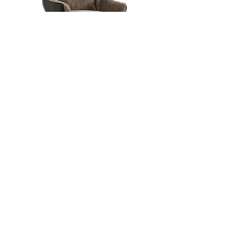
Крісло MELLOW by HOME LIZZ
Передзамовлення
Оформіть підписку на новини та
акції
Оформити