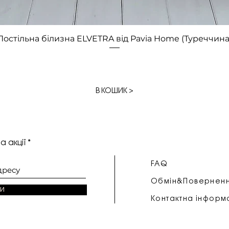
Швидкий перегляд
Постільна білизна ELVETRA від Pavia Home (Туреччина
В КОШИК >
а акції
FAQ
Обмін&Повернен
и
Контактна інформ