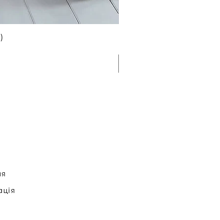
)
ня
ація