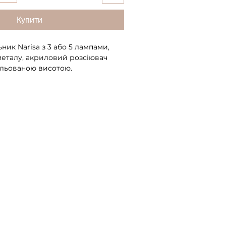
Купити
ник Narisa з 3 або 5 лампами,
металу, акриловий розсіювач
ульованою висотою.
исота люстри 26 см.
му стані 45 см, максимальна
ивності: A+
ки: Class 1
 вартість)
ужність: 6W
50 Hz
550 lm