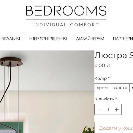
ВІТАЛЬНЯ
ІНТЕР'ЄРНІ РІШЕННЯ
ДИЗАЙНЕРАМ
ПАРТНЕРИ
Люстра S
Ціна
0,00 ₴
Колір
*
хром
золото
Кількість
*
Додати у кош