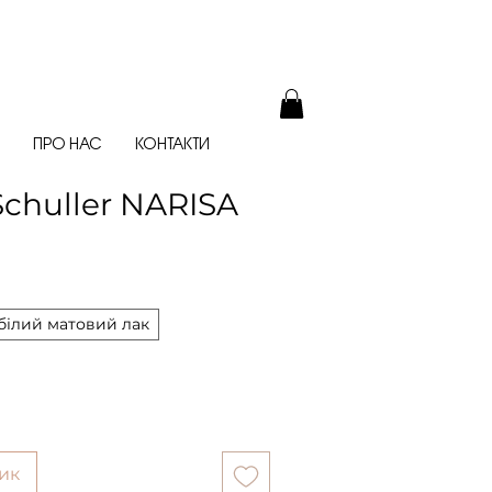
ПРО НАС
КОНТАКТИ
chuller NARISA
білий матовий лак
ик