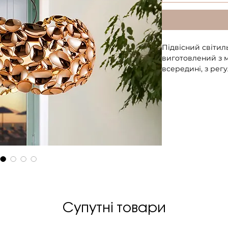
Підвісний світиль
виготовлений з 
всередині, з рег
Діаметр 47 см, в
Висота у зібрано
висота 135 см.
Вага 3,9 кг.
Клас енергоефект
Клас електробезпе
ЛАМПА (входить у
Кількість: 3—5
Цоколь: G9
Максимальна пот
Напруга: 220 V
Супутні товари
Частота мережі: 
Світловий потік: 