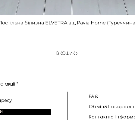
Швидкий перегляд
Постільна білизна ELVETRA від Pavia Home (Туреччина
В КОШИК >
а акції
FAQ
Обмін&Повернен
и
Контактна інформ