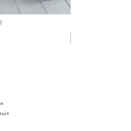
)
ня
ація