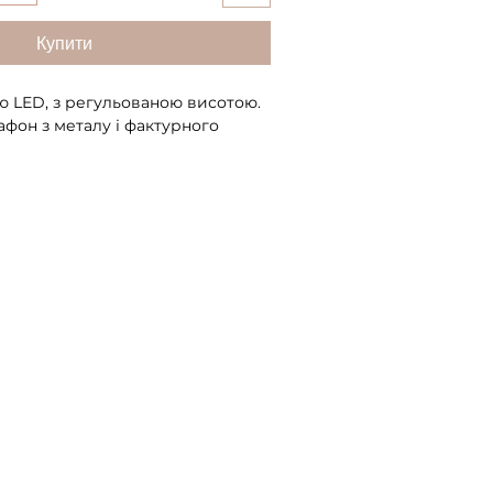
Купити
ю LED, з регульованою висотою.
фон з металу і фактурного
20 см, висота виробу у
5 см, максимальна висота 140 см.
ивності: A+
ки: Class 1
 вартість)
ужність: 9,6W
50 Hz
672 lm
ура: 3000 K