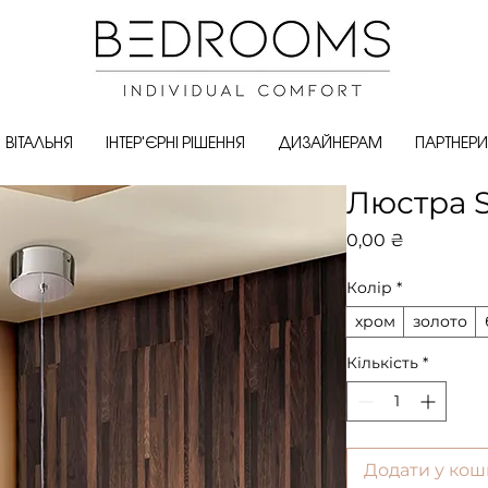
ВІТАЛЬНЯ
ІНТЕР'ЄРНІ РІШЕННЯ
ДИЗАЙНЕРАМ
ПАРТНЕРИ
Люстра S
Ціна
0,00 ₴
Колір
*
хром
золото
Кількість
*
Додати у кош