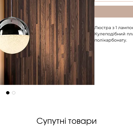
Люстра з 1 лампо
Кулеподібний пла
полікарбонату.
Діаметр плафону 
зібраному стані 3
Вага 1,4 кг.
Клас енергоефект
Клас електробезпе
ЛАМПА (входить у
Максимальна пот
Напруга: 220 V
Частота мережі: 
Супутні товари
Світловий потік: 
Колірна температ