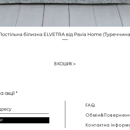
Швидкий перегляд
Постільна білизна ELVETRA від Pavia Home (Туреччина
В КОШИК >
а акції
FAQ
Обмін&Повернен
и
Контактна інформ