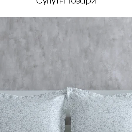
Супутні товари
· містить 100% на
кашемір
· висота матраца
Відновіть своє т
відчуття абсолют
Разом з Brezza п
рівень!