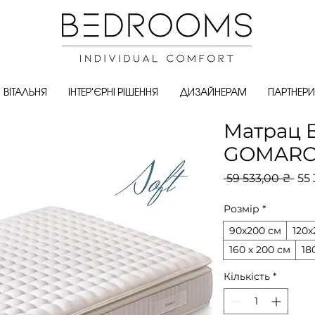
ВІТАЛЬНЯ
ІНТЕР'ЄРНІ РІШЕННЯ
ДИЗАЙНЕРАМ
ПАРТНЕРИ
Матрац 
GOMARCO
Зви
 59 533,00 ₴ 
55 
цін
Розмір
*
90х200 см
120х
160 х 200 см
18
Кількість
*