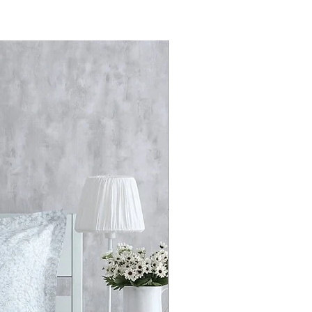
туральні бавовняні волокна та
 34 см
іло та розум через неповторне
ного розслаблення.
іднімайте свої мрії на найвищий