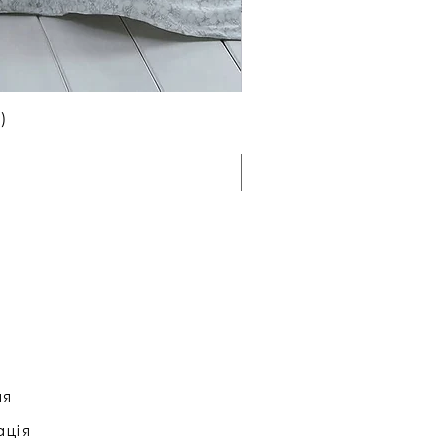
)
ня
ація