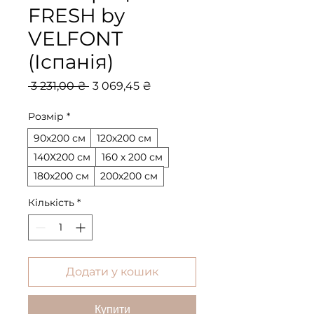
FRESH by
VELFONT
(Іспанія)
Звичайна
За
 3 231,00 ₴ 
3 069,45 ₴
ціна
розпродажем
Розмір
*
90х200 см
120х200 см
140Х200 см
160 х 200 см
180х200 см
200х200 см
Кількість
*
Додати у кошик
Купити