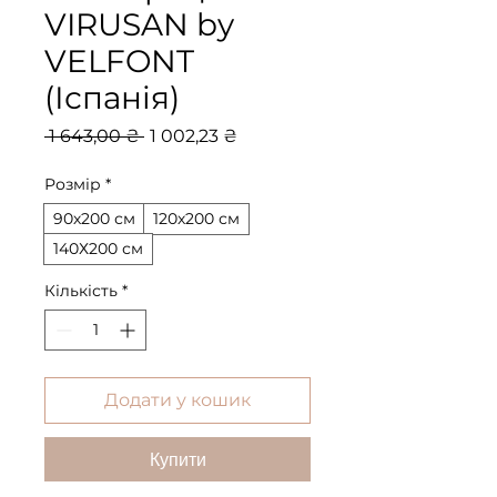
VIRUSAN by
VELFONT
(Іспанія)
Звичайна
За
 1 643,00 ₴ 
1 002,23 ₴
ціна
розпродажем
Розмір
*
90х200 см
120х200 см
140Х200 см
Кількість
*
Додати у кошик
Купити