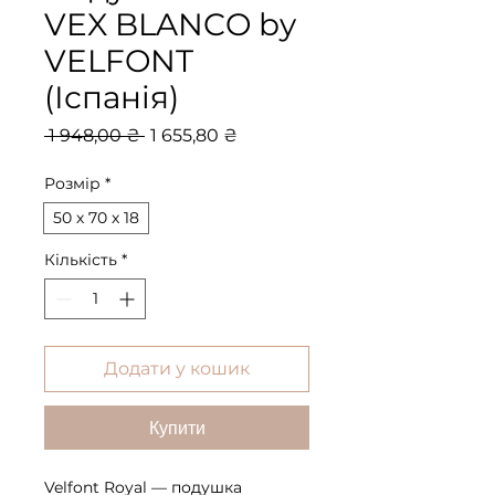
VEX BLANCO by
VELFONT
(Іспанія)
Звичайна
За
 1 948,00 ₴ 
1 655,80 ₴
ціна
розпродажем
Розмір
*
50 х 70 х 18
Кількість
*
Додати у кошик
Купити
Velfont Royal — подушка