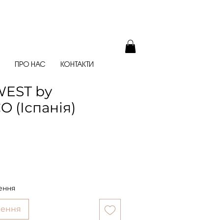
ПРО НАС
КОНТАКТИ
WEST by
 (Іспанія)
ення
лення