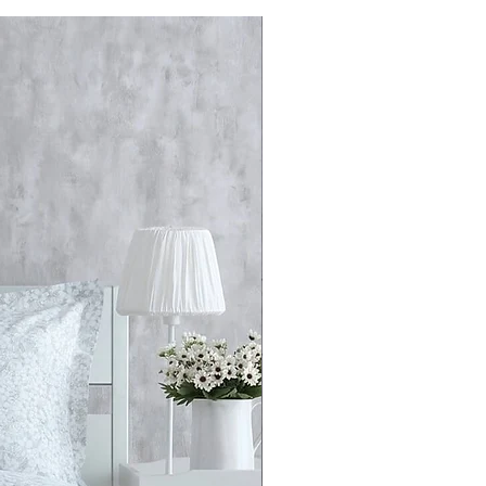
ий (у ширині 80, 90 і 105 см);
онтальний (оплачується
(оплачується додатково).
но для замовлення:
а;
отою 5 см;
тлодіодний світильник з датчиком