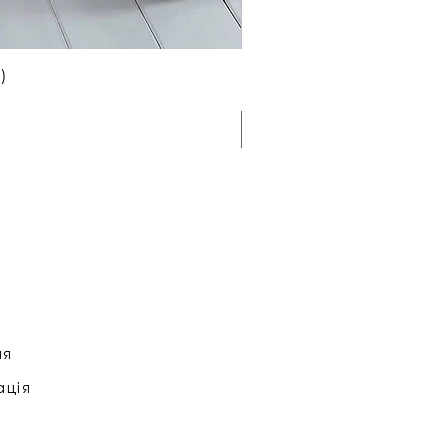
)
ня
ація