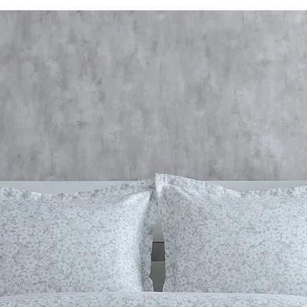
- боковий підйомн
- висувний гориз
додатково);
- моторизований 
Додатково доступ
- фасадні дверцят
- висувні ящики;
- ніжки ліжка вис
- внутрішній сві
руху.