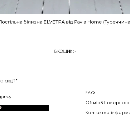
Швидкий перегляд
Постільна білизна ELVETRA від Pavia Home (Туреччина
В КОШИК >
а акції
FAQ
Обмін&Повернен
и
Контактна інформ