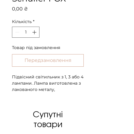
Ціна
0,00 ₴
Кількість
*
Товар під замовлення
Передзамовлення
Підвісний світильник з 1, 3 або 4
лампами. Лампа виготовлена ​​з
лакованого металу,
шоколадного кольору.
Подвійний скляний абажур,
всередині металева сітка, а
Супутні
зовні скло. Лампа містить
світлодіоди 8 Вт, доступна опція
товари
регулювання яскравості світла
з допомогою настінного