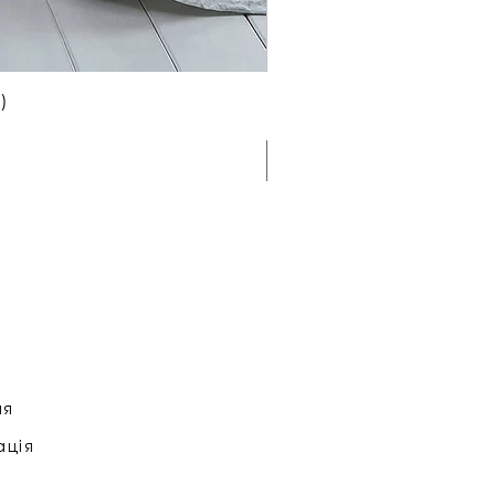
)
ня
ація