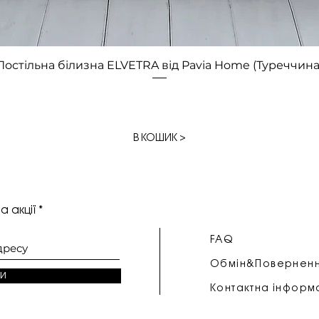
Швидкий перегляд
Постільна білизна ELVETRA від Pavia Home (Туреччина
В КОШИК >
а акції
FAQ
Обмін&Повернен
и
Контактна інформ