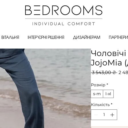
ВІТАЛЬНЯ
ІНТЕР'ЄРНІ РІШЕННЯ
ДИЗАЙНЕРАМ
ПАРТНЕРИ
Чоловічі
JojoMia 
Зви
 3 543,00 ₴ 
2 48
ціна
Розмір
*
s-m
l-xl
Кількість
*