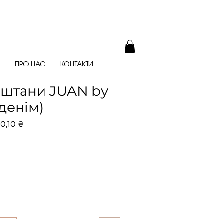
ПРО НАС
КОНТАКТИ
 штани JUAN by
(денім)
чайна
За
0,10 ₴
розпродажем