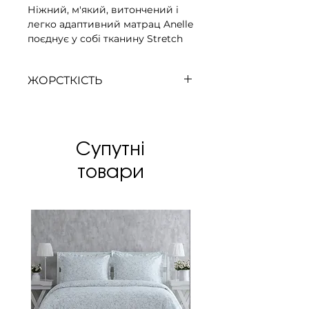
Ніжний, м'який, витончений і
легко адаптивний матрац Anelle
поєднує у собі тканину Stretch
4D з технологією зонального
пружинного блоку Comfortsac
ЖОРСТКІСТЬ
7z® та відновлювальними
властивостями гелю
Нижче середнього рівня
ViscoTitanium®. Це робить його
поверхню дуже еластичною,
гнучкою і освіжаюче
Супутні
повітряною. Відчуйте себе у
дбайливих обіймах і
товари
насолоджуйтеся спокійним
сном!