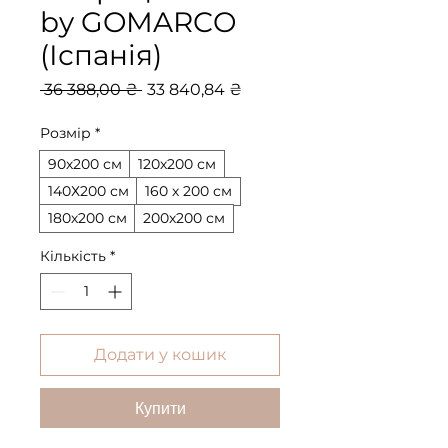
by GOMARCO
(Іспанія)
Звичайна
За
 36 388,00 ₴ 
33 840,84 ₴
ціна
розпродажем
Розмір
*
90х200 см
120х200 см
140Х200 см
160 х 200 см
180х200 см
200х200 см
Кількість
*
Додати у кошик
Купити