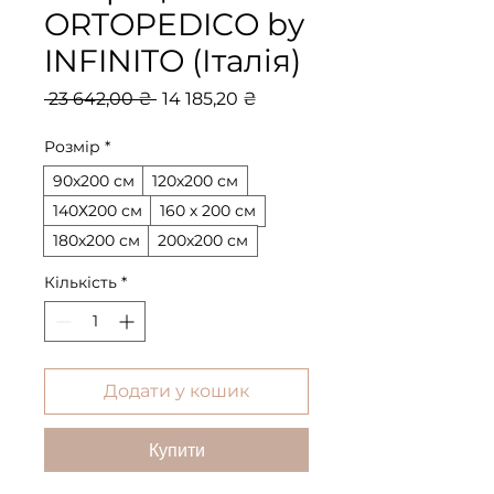
ORTOPEDICO by
INFINITO (Італія)
Звичайна
За
 23 642,00 ₴ 
14 185,20 ₴
ціна
розпродажем
Розмір
*
90х200 см
120х200 см
140Х200 см
160 х 200 см
180х200 см
200х200 см
Кількість
*
Додати у кошик
Купити