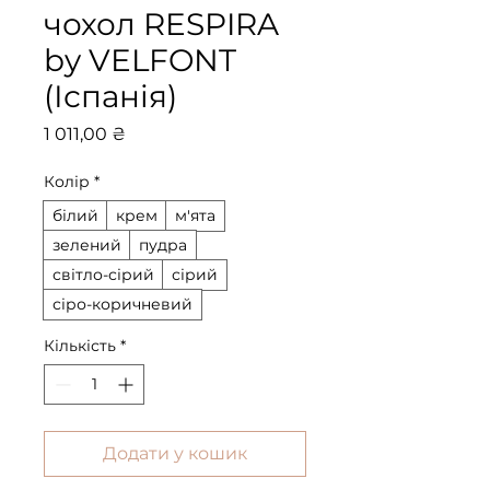
чохол RESPIRA
by VELFONT
(Іспанія)
Ціна
1 011,00 ₴
Колір
*
білий
крем
м'ята
зелений
пудра
світло-сірий
сірий
сіро-коричневий
Кількість
*
Додати у кошик