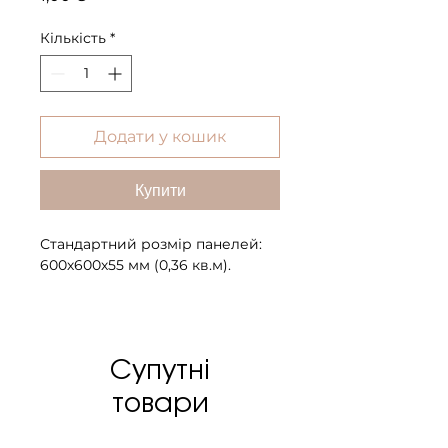
Кількість
*
Додати у кошик
Купити
Стандартний розмір панелей:
600х600х55 мм (0,36 кв.м).
Шпон: горіх, венге, палісандр,
тік, дуб, ясен, зебрано, ебоні,
олива.
Супутні
Можливий індивідуальний
підбір шпону.
товари
Покриття панелі: