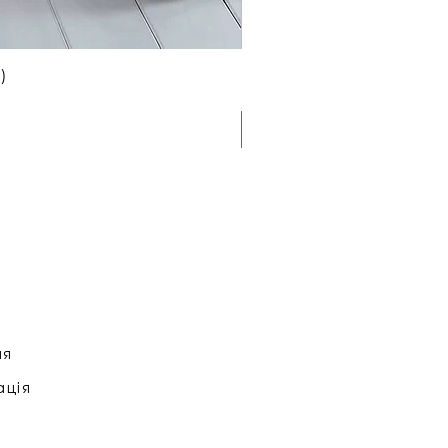
)
ня
ація