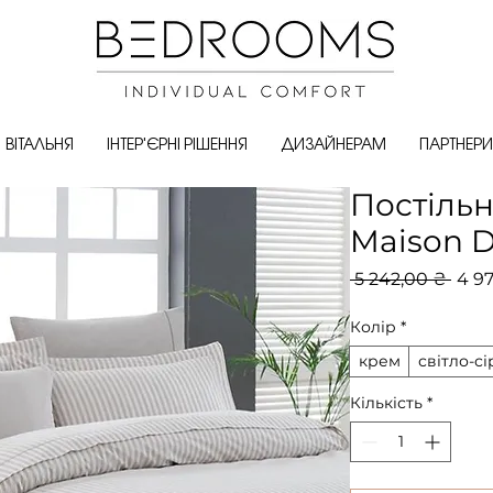
ВІТАЛЬНЯ
ІНТЕР'ЄРНІ РІШЕННЯ
ДИЗАЙНЕРАМ
ПАРТНЕРИ
Постільн
Maison 
Зви
 5 242,00 ₴ 
4 9
ціна
Колір
*
крем
світло-с
Кількість
*