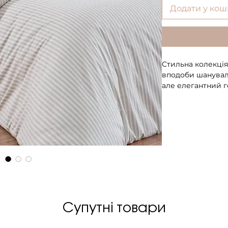
Додати у кош
Стильна колекція 
вподоби шанувал
але елегантний 
виробах виконани
сірому і бежевом
за день очі та ді
представлені в м
різних
кольорів.
Супутні товари