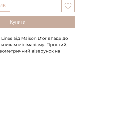
ик
Купити
Lines від Maison D'or впаде до
ьникам мінімалізму. Простий,
геометричний візерунок на
й у пастельних відтінках —
у — які розслаблюють втомлені
ють заспокійливо. Набори
одному мікс-комплекті з виробів