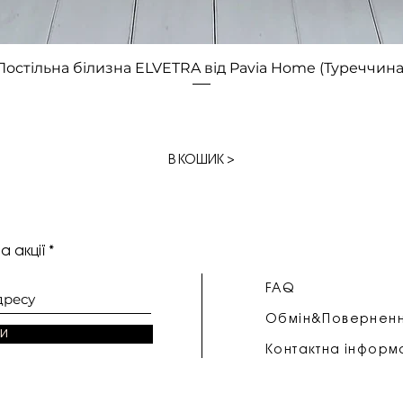
Швидкий перегляд
Постільна білизна ELVETRA від Pavia Home (Туреччина
В КОШИК >
а акції
FAQ
Обмін&Повернен
и
Контактна інформ