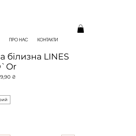
ПРО НАС
КОНТАКТИ
а білизна LINES
D`Or
чайна
За
79,90 ₴
розпродажем
ірий