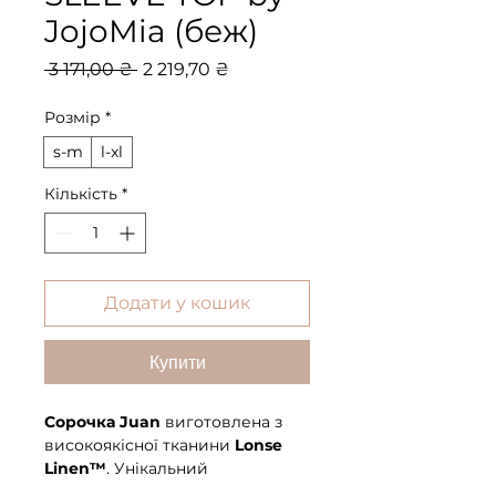
JojoMia (беж)
Звичайна
За
 3 171,00 ₴ 
2 219,70 ₴
ціна
розпродажем
Розмір
*
s-m
l-xl
Кількість
*
Додати у кошик
Купити
Сорочка Juan
виготовлена з
високоякісної тканини
Lonse
Linen™
. Унікальний
преміальний склад матеріалу