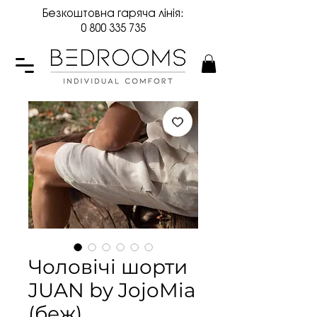
Безкоштовна гаряча лінія:
0 800 335 735
Чоловічі шорти
JUAN by JojoMia
(беж)