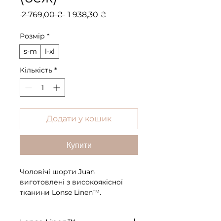
Звичайна
За
 2 769,00 ₴ 
1 938,30 ₴
ціна
розпродажем
Розмір
*
s-m
l-xl
Кількість
*
Додати у кошик
Купити
Чоловічі шорти Juan
виготовлені з високоякісної
тканини Lonse Linen™.
Бездоганна якість матеріалу
підсвідомо зчитується за тим, як