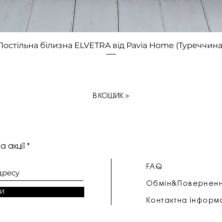
Швидкий перегляд
Постільна білизна ELVETRA від Pavia Home (Туреччина
В КОШИК >
а акції
FAQ
Обмін&Повернен
и
Контактна інформ