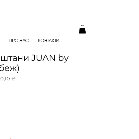
ПРО НАС
КОНТАКТИ
 штани JUAN by
(беж)
чайна
За
0,10 ₴
розпродажем