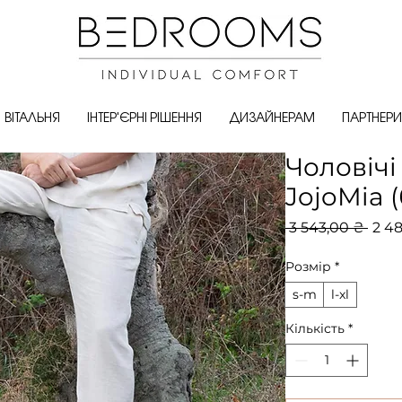
ВІТАЛЬНЯ
ІНТЕР'ЄРНІ РІШЕННЯ
ДИЗАЙНЕРАМ
ПАРТНЕРИ
Чоловічі
JojoMia 
Зви
 3 543,00 ₴ 
2 48
ціна
Розмір
*
s-m
l-xl
Кількість
*