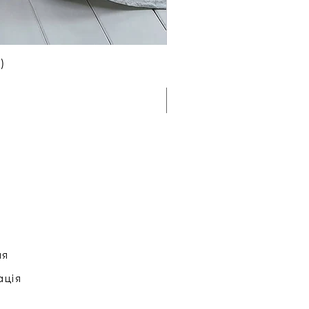
)
ня
ація